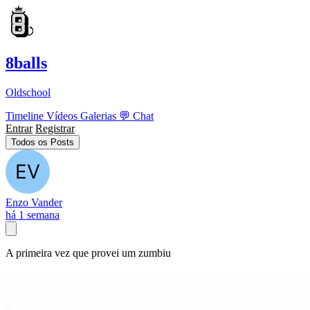
8balls
Oldschool
Timeline
Vídeos
Galerias
💬
Chat
Entrar
Registrar
Todos os Posts
Enzo Vander
há 1 semana
A primeira vez que provei um zumbiu