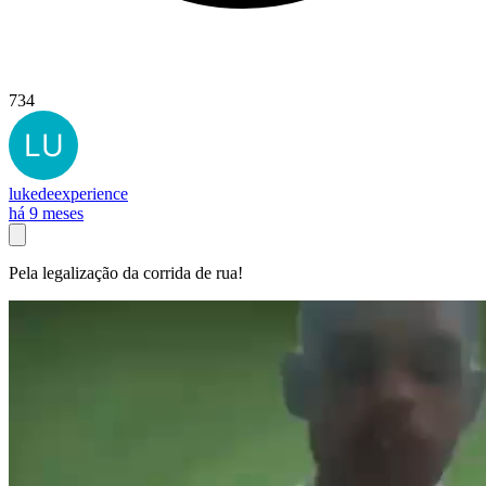
734
lukedeexperience
há 9 meses
Pela legalização da corrida de rua!