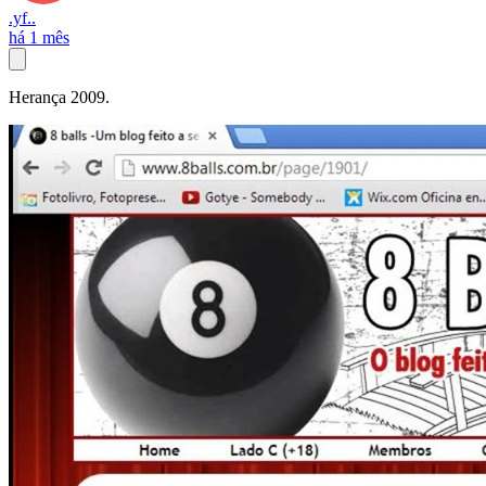
.yf..
há 1 mês
Herança 2009.