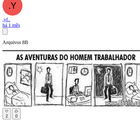
.yf..
há 1 mês
Arquivos 8B
2
0