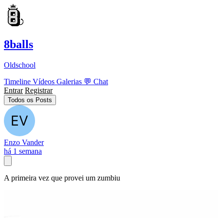
8balls
Oldschool
Timeline
Vídeos
Galerias
💬
Chat
Entrar
Registrar
Todos os Posts
Enzo Vander
há 1 semana
A primeira vez que provei um zumbiu