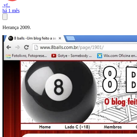
.yf..
há 1 mês
Herança 2009.