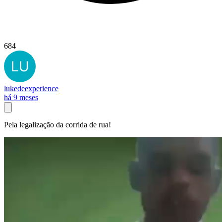
684
lukedeexperience
há 9 meses
Pela legalização da corrida de rua!