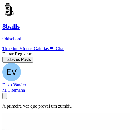
8balls
Oldschool
Timeline
Vídeos
Galerias
💬
Chat
Entrar
Registrar
Todos os Posts
Enzo Vander
há 1 semana
A primeira vez que provei um zumbiu