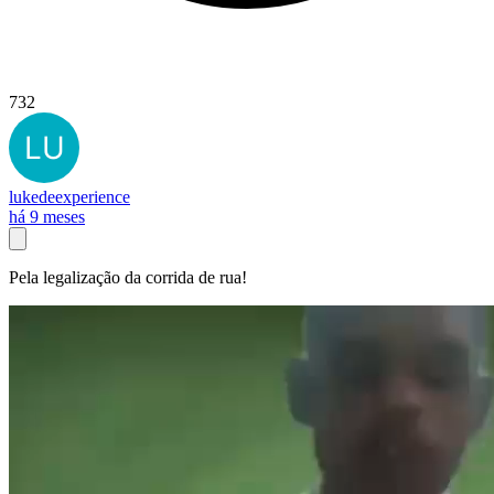
732
lukedeexperience
há 9 meses
Pela legalização da corrida de rua!