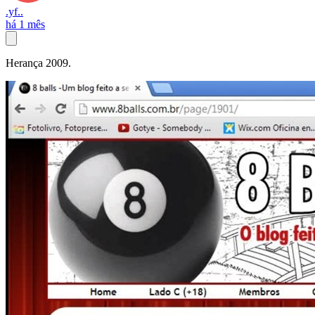
.yf..
há 1 mês
Herança 2009.