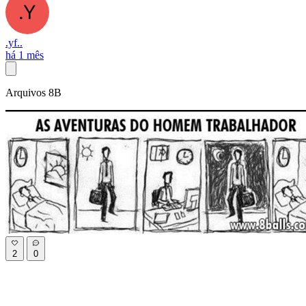
.yf..
há 1 mês
Arquivos 8B
2
0