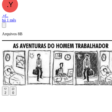
.yf..
há 1 mês
Arquivos 8B
2
0