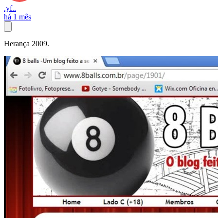
.yf..
há 1 mês
Herança 2009.