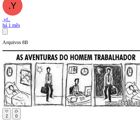
.yf..
há 1 mês
Arquivos 8B
2
0