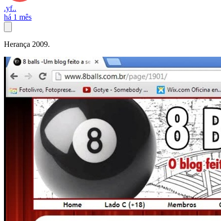
.yf..
há 1 mês
Herança 2009.