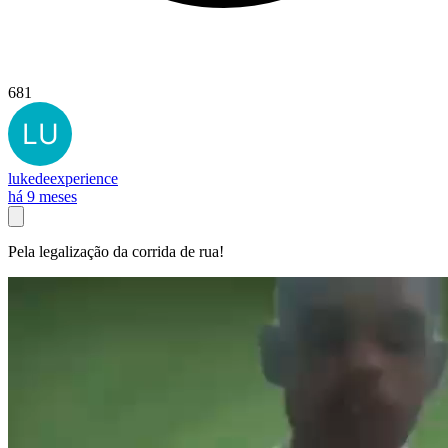
681
lukedeexperience
há 9 meses
Pela legalização da corrida de rua!