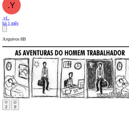
.yf..
há 1 mês
Arquivos 8B
2
0