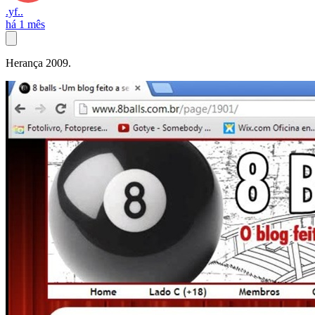
.yf..
há 1 mês
Herança 2009.