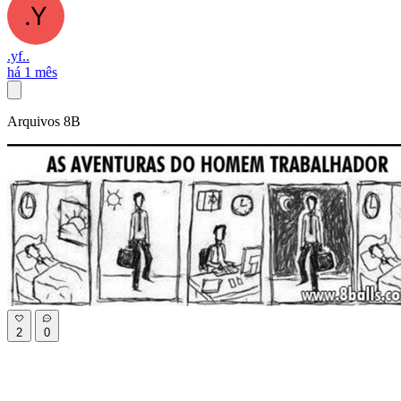
.yf..
há 1 mês
Arquivos 8B
2
0