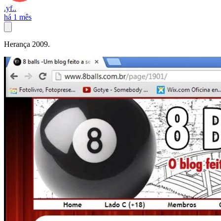
.yf..
há 1 mês
Herança 2009.