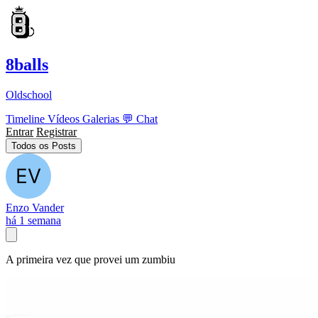
8balls
Oldschool
Timeline
Vídeos
Galerias
💬
Chat
Entrar
Registrar
Todos os Posts
Enzo Vander
há 1 semana
A primeira vez que provei um zumbiu