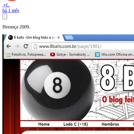
.yf..
há 1 mês
Herança 2009.