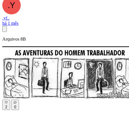
.yf..
há 1 mês
Arquivos 8B
2
0