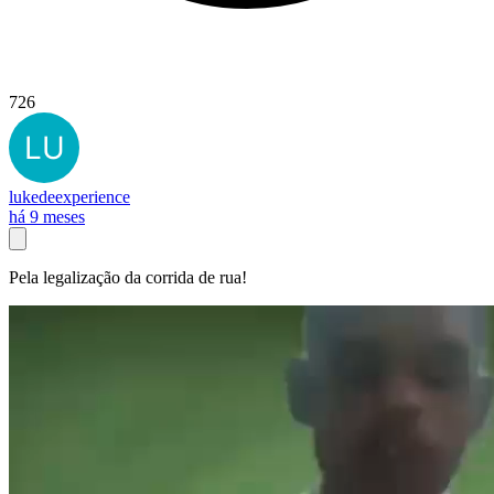
726
lukedeexperience
há 9 meses
Pela legalização da corrida de rua!