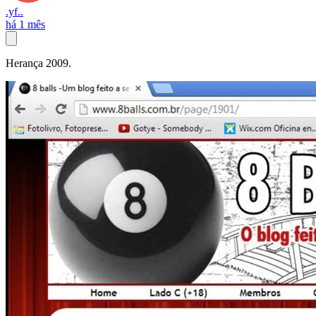
.yf..
há 1 mês
Herança 2009.