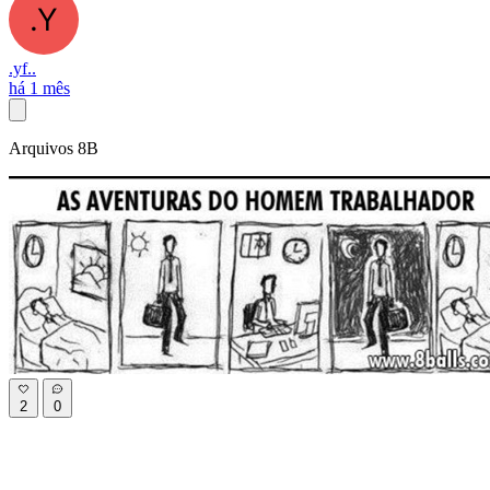
.yf..
há 1 mês
Arquivos 8B
2
0