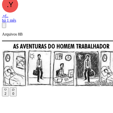
.yf..
há 1 mês
Arquivos 8B
2
0