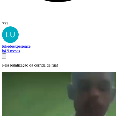
732
lukedeexperience
há 9 meses
Pela legalização da corrida de rua!