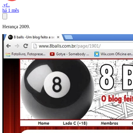
.yf..
há 1 mês
Herança 2009.