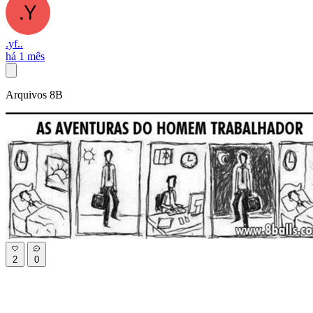
.yf..
há 1 mês
Arquivos 8B
2
0