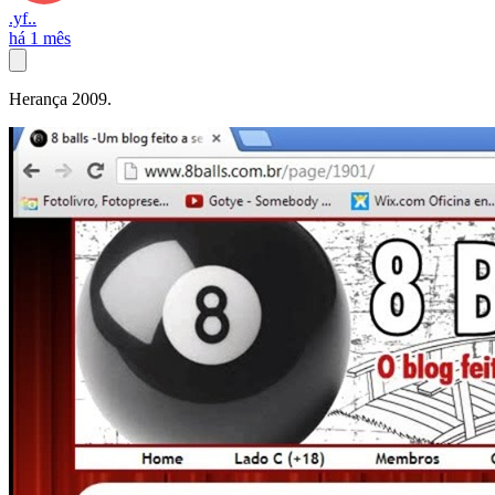
.yf..
há 1 mês
Herança 2009.