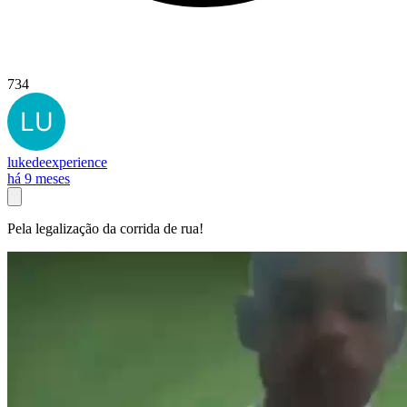
734
lukedeexperience
há 9 meses
Pela legalização da corrida de rua!