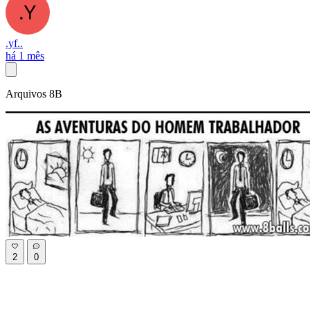
.yf..
há 1 mês
Arquivos 8B
2
0