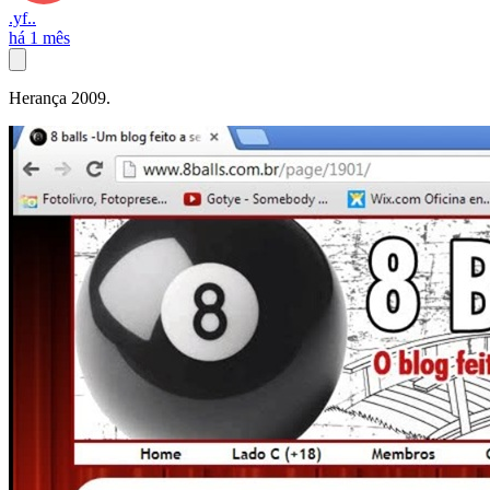
.yf..
há 1 mês
Herança 2009.