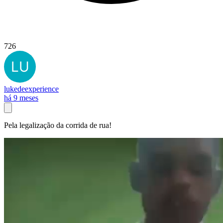
726
lukedeexperience
há 9 meses
Pela legalização da corrida de rua!