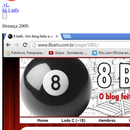
.yf..
há 1 mês
Herança 2009.