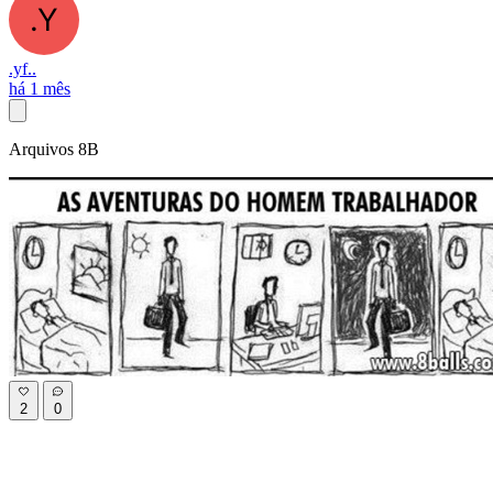
.yf..
há 1 mês
Arquivos 8B
2
0