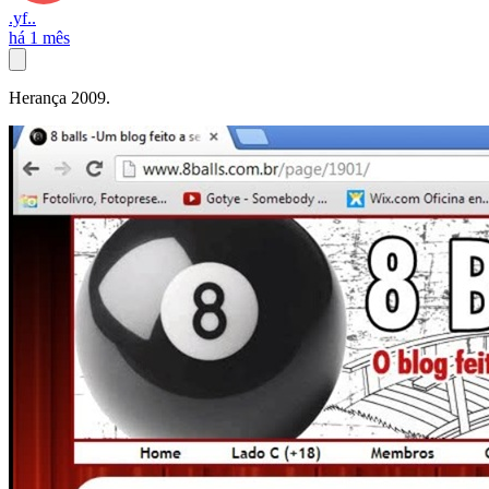
.yf..
há 1 mês
Herança 2009.