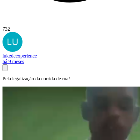
732
lukedeexperience
há 9 meses
Pela legalização da corrida de rua!