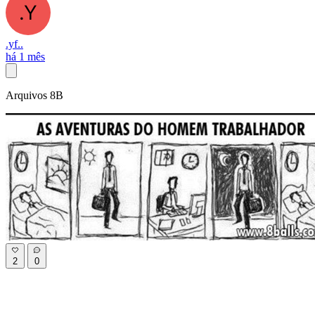
.yf..
há 1 mês
Arquivos 8B
2
0