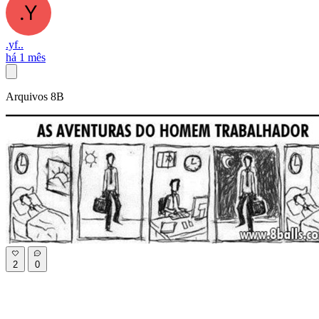
.yf..
há 1 mês
Arquivos 8B
2
0