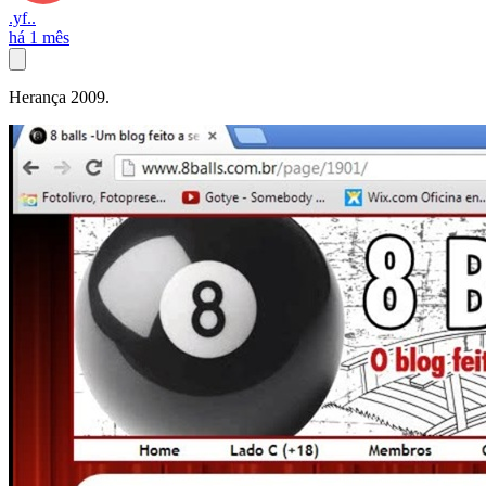
.yf..
há 1 mês
Herança 2009.