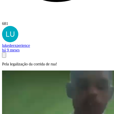
681
lukedeexperience
há 9 meses
Pela legalização da corrida de rua!