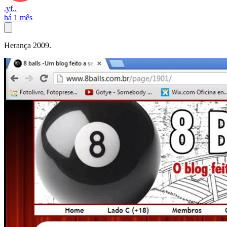
.yf..
há 1 mês
Herança 2009.