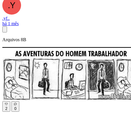
.yf..
há 1 mês
Arquivos 8B
2
0