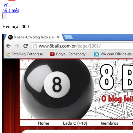
.yf..
há 1 mês
Herança 2009.