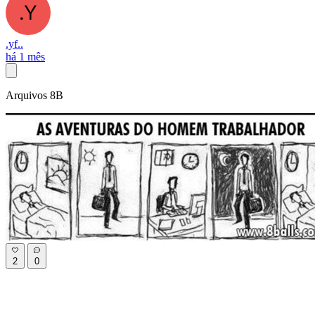
.yf..
há 1 mês
Arquivos 8B
2
0