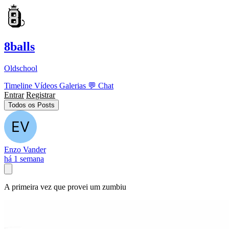
8balls
Oldschool
Timeline
Vídeos
Galerias
💬
Chat
Entrar
Registrar
Todos os Posts
Enzo Vander
há 1 semana
A primeira vez que provei um zumbiu