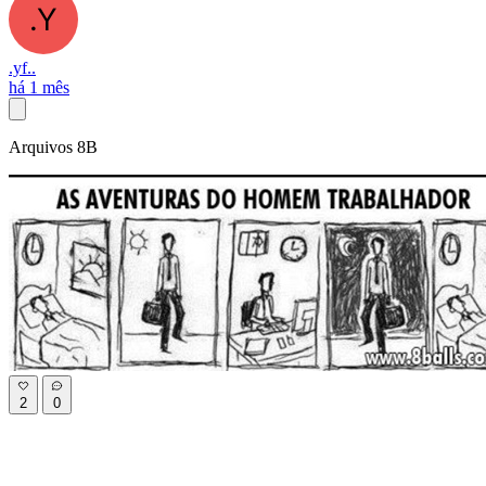
.yf..
há 1 mês
Arquivos 8B
2
0