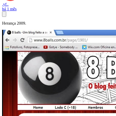
.yf..
há 1 mês
Herança 2009.