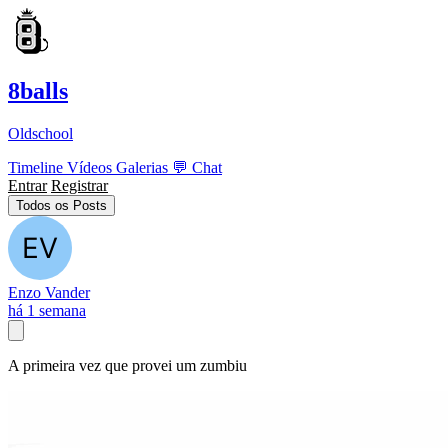
8balls
Oldschool
Timeline
Vídeos
Galerias
💬
Chat
Entrar
Registrar
Todos os Posts
Enzo Vander
há 1 semana
A primeira vez que provei um zumbiu