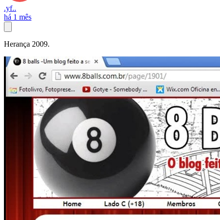
.yf..
há 1 mês
Herança 2009.