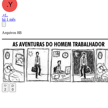
.yf..
há 1 mês
Arquivos 8B
2
0