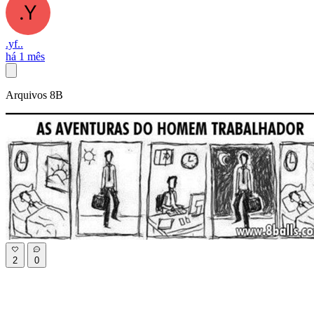
.yf..
há 1 mês
Arquivos 8B
2
0