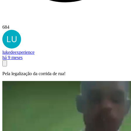
684
lukedeexperience
há 9 meses
Pela legalização da corrida de rua!