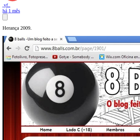
.yf..
há 1 mês
Herança 2009.