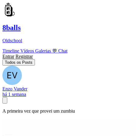
8balls
Oldschool
Timeline
Vídeos
Galerias
💬
Chat
Entrar
Registrar
Todos os Posts
Enzo Vander
há 1 semana
A primeira vez que provei um zumbiu