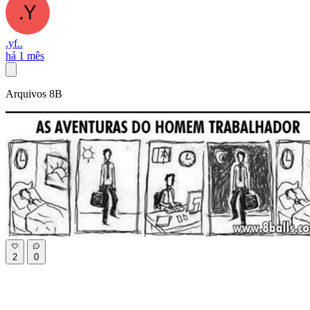
.yf..
há 1 mês
Arquivos 8B
2
0