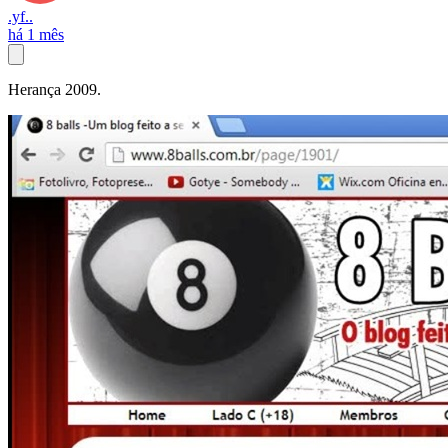
.yf..
há 1 mês
Herança 2009.