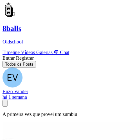
8balls
Oldschool
Timeline
Vídeos
Galerias
💬
Chat
Entrar
Registrar
Todos os Posts
Enzo Vander
há 1 semana
A primeira vez que provei um zumbiu