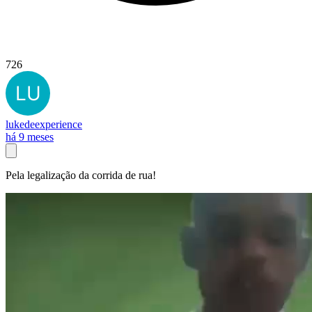
726
lukedeexperience
há 9 meses
Pela legalização da corrida de rua!