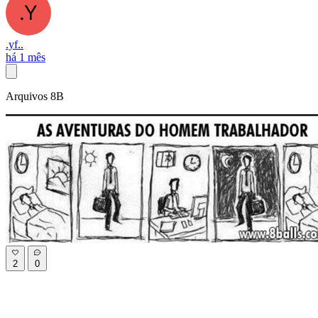
.yf..
há 1 mês
Arquivos 8B
2
0