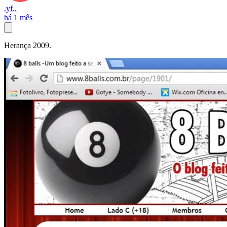
.yf..
há 1 mês
Herança 2009.