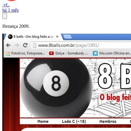
.yf..
há 1 mês
Herança 2009.