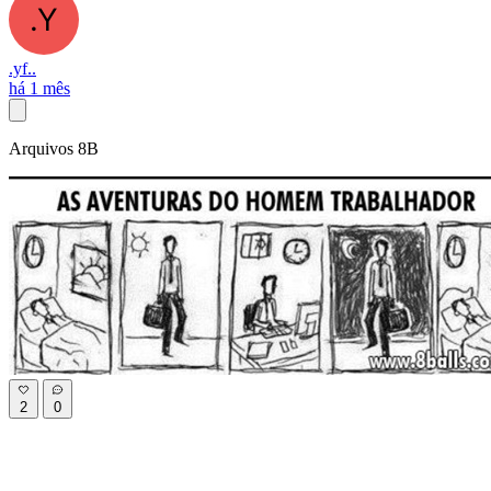
.yf..
há 1 mês
Arquivos 8B
2
0