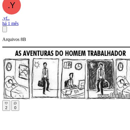
.yf..
há 1 mês
Arquivos 8B
2
0