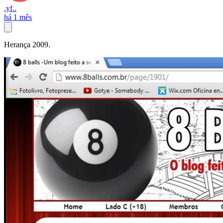
.yf..
há 1 mês
Herança 2009.