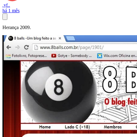
.yf..
há 1 mês
Herança 2009.