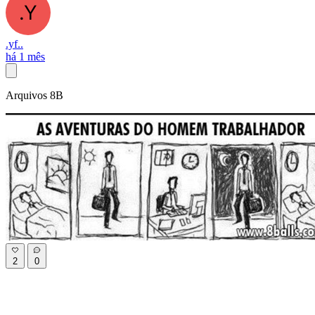
.yf..
há 1 mês
Arquivos 8B
2
0