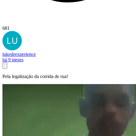
681
lukedeexperience
há 9 meses
Pela legalização da corrida de rua!