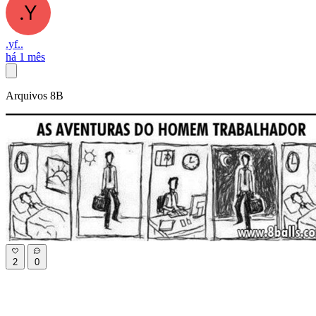
.yf..
há 1 mês
Arquivos 8B
2
0