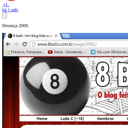
.yf..
há 1 mês
Herança 2009.