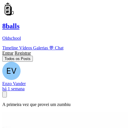
8balls
Oldschool
Timeline
Vídeos
Galerias
💬
Chat
Entrar
Registrar
Todos os Posts
Enzo Vander
há 1 semana
A primeira vez que provei um zumbiu