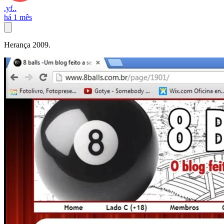
.yf..
há 1 mês
Herança 2009.