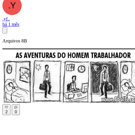
.yf..
há 1 mês
Arquivos 8B
2
0