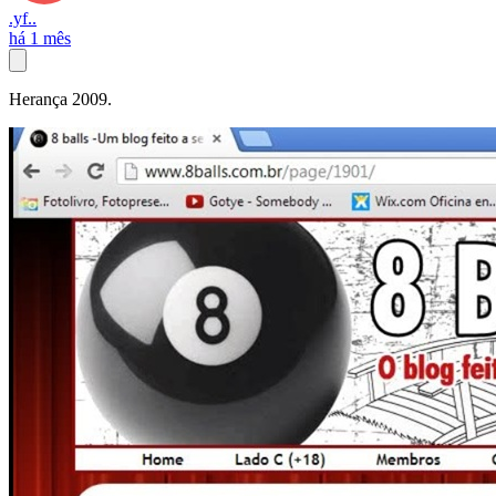
.yf..
há 1 mês
Herança 2009.