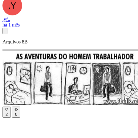
.yf..
há 1 mês
Arquivos 8B
2
0