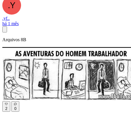
.yf..
há 1 mês
Arquivos 8B
2
0