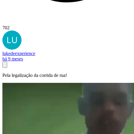
702
lukedeexperience
há 9 meses
Pela legalização da corrida de rua!