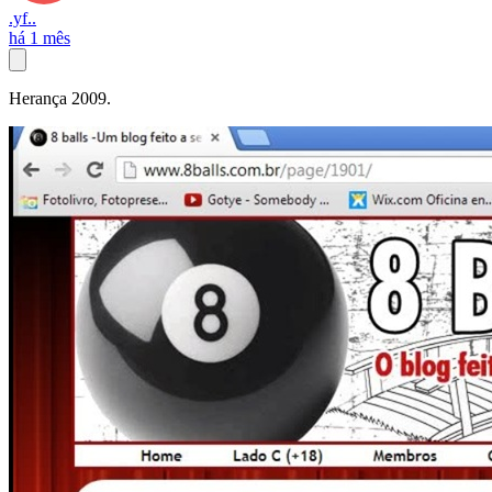
.yf..
há 1 mês
Herança 2009.