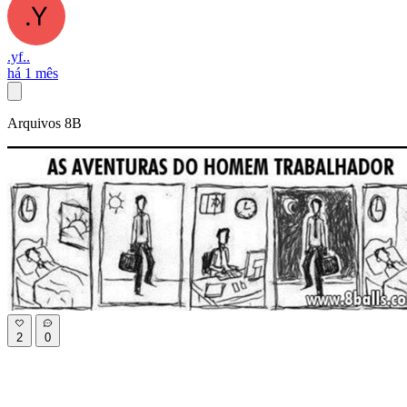
.yf..
há 1 mês
Arquivos 8B
2
0