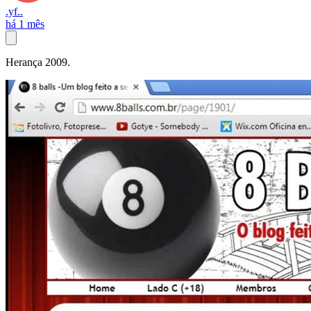
.yf..
há 1 mês
Herança 2009.