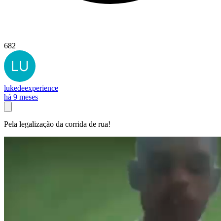
682
lukedeexperience
há 9 meses
Pela legalização da corrida de rua!