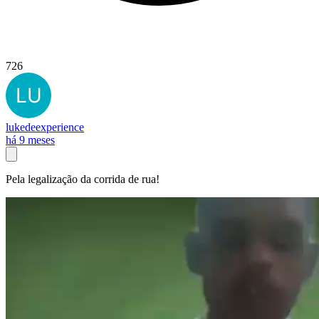
726
lukedeexperience
há 9 meses
Pela legalização da corrida de rua!