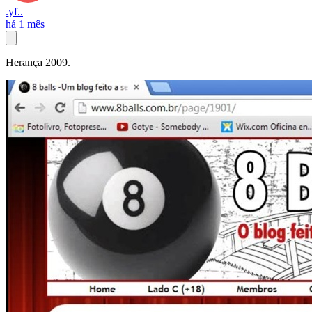
.yf..
há 1 mês
Herança 2009.