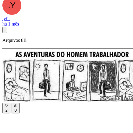
.yf..
há 1 mês
Arquivos 8B
2
0