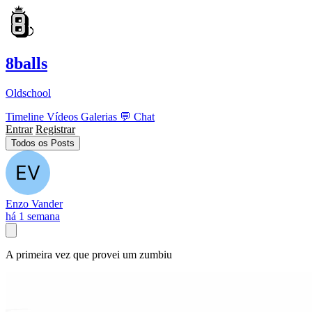
8balls
Oldschool
Timeline
Vídeos
Galerias
💬
Chat
Entrar
Registrar
Todos os Posts
Enzo Vander
há 1 semana
A primeira vez que provei um zumbiu