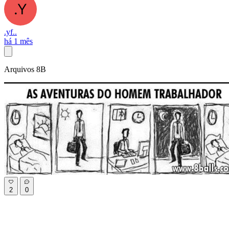
.yf..
há 1 mês
Arquivos 8B
2
0