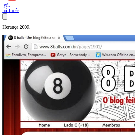
.yf..
há 1 mês
Herança 2009.