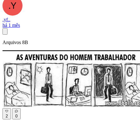
.yf..
há 1 mês
Arquivos 8B
2
0