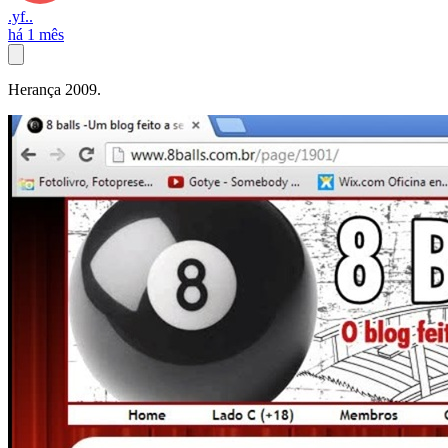
.yf..
há 1 mês
Herança 2009.