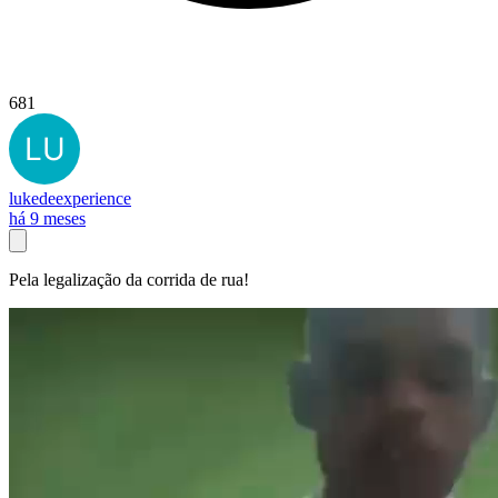
681
lukedeexperience
há 9 meses
Pela legalização da corrida de rua!