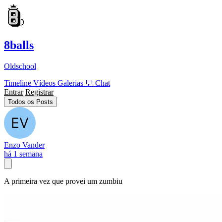
8balls
Oldschool
Timeline
Vídeos
Galerias
💬
Chat
Entrar
Registrar
Todos os Posts
Enzo Vander
há 1 semana
A primeira vez que provei um zumbiu