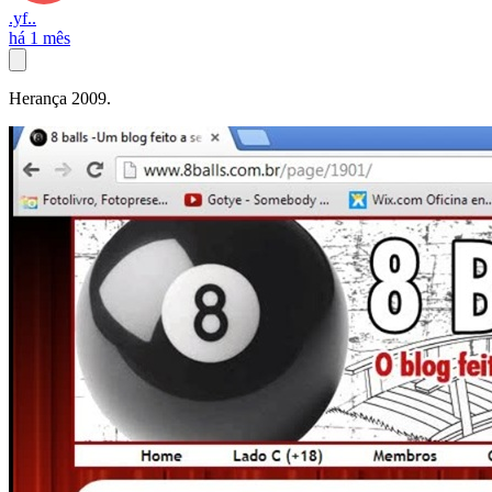
.yf..
há 1 mês
Herança 2009.