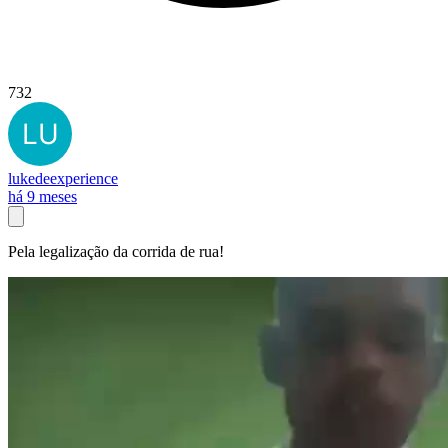
732
lukedeexperience
há 9 meses
Pela legalização da corrida de rua!