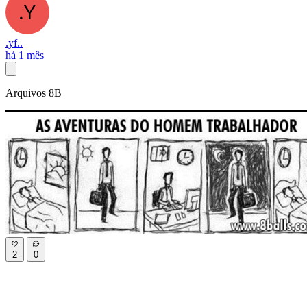
.yf..
há 1 mês
Arquivos 8B
2
0