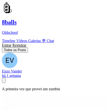
8balls
Oldschool
Timeline
Vídeos
Galerias
💬
Chat
Entrar
Registrar
Todos os Posts
Enzo Vander
há 1 semana
A primeira vez que provei um zumbiu