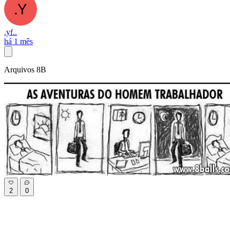
.yf..
há 1 mês
Arquivos 8B
2
0