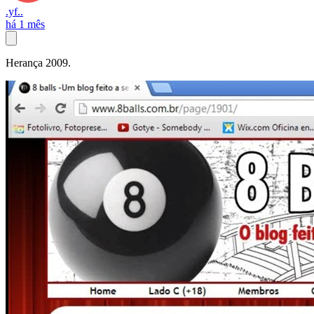
.yf..
há 1 mês
Herança 2009.