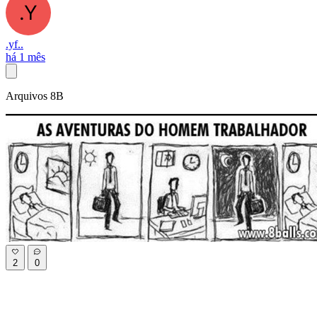
.yf..
há 1 mês
Arquivos 8B
2
0