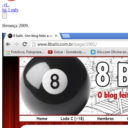
.yf..
há 1 mês
Herança 2009.