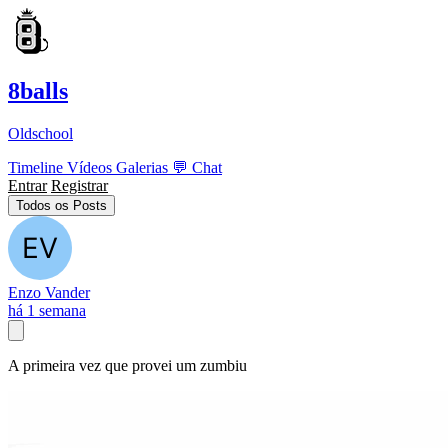
8balls
Oldschool
Timeline
Vídeos
Galerias
💬
Chat
Entrar
Registrar
Todos os Posts
Enzo Vander
há 1 semana
A primeira vez que provei um zumbiu