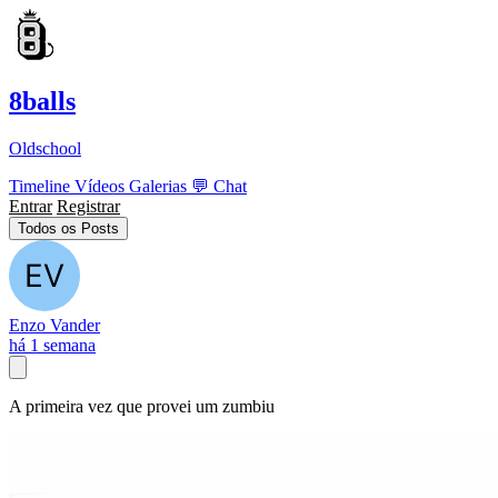
8balls
Oldschool
Timeline
Vídeos
Galerias
💬
Chat
Entrar
Registrar
Todos os Posts
Enzo Vander
há 1 semana
A primeira vez que provei um zumbiu